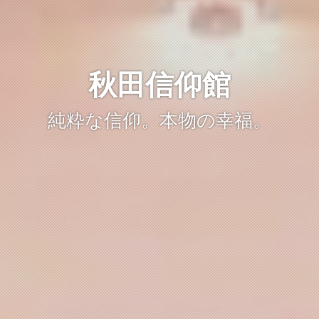
秋田信仰館
純粋な信仰。本物の幸福。