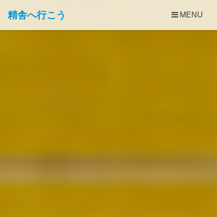
精舎へ行こう
MENU